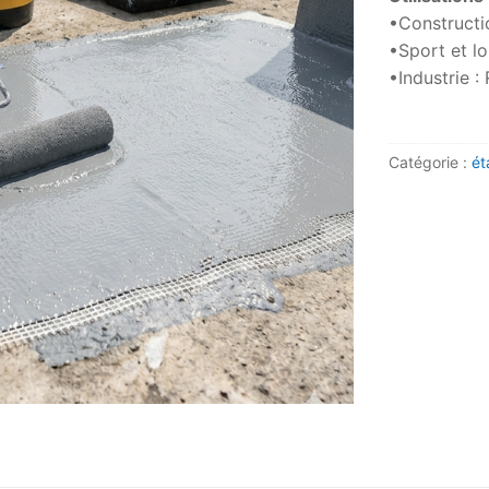
•Constructio
•Sport et lo
•Industrie :
Catégorie :
ét