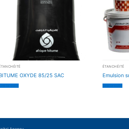
ÉTANCHÉITÉ
ÉTANCHÉITÉ
BITUME OXYDE 85/25 SAC
Emulsion su
Lire la suite
Lire la suite
gital Agency